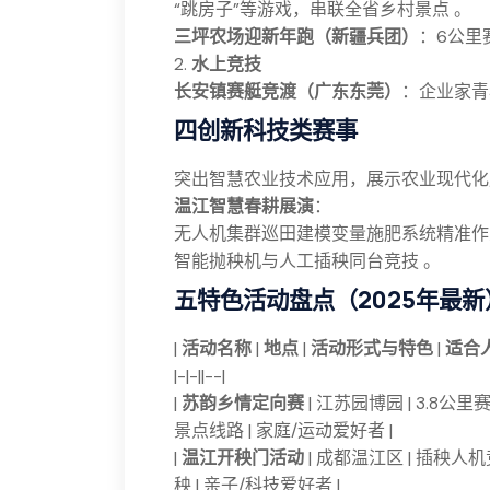
“跳房子”等游戏，串联全省乡村景点 。
三坪农场迎新年跑（新疆兵团）
：6公里
2.
水上竞技
长安镇赛艇竞渡（广东东莞）
：企业家青
四创新科技类赛事
突出智慧农业技术应用，展示农业现代化
温江智慧春耕展演
：
无人机集群巡田建模变量施肥系统精准作
智能抛秧机与人工插秧同台竞技 。
五特色活动盘点（2025年最新
|
活动名称
|
地点
|
活动形式与特色
|
适合
|-|-||--|
|
苏韵乡情定向赛
| 江苏园博园 | 3.8
景点线路 | 家庭/运动爱好者 |
|
温江开秧门活动
| 成都温江区 | 插秧
秧 | 亲子/科技爱好者 |