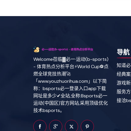
导航
Welcome莅临▓必一·运动(b-sports)
知道必
- 体育热点分析平台⚡World Cup⚽点
燃全球竞技热潮🚀
经典案
「www.youzhuorihua.com」以下简
游戏新
称：bsports必一登录入口app下载
服务方
网址是多少✔全站,全称:Bsports必一
接洽b
运动(中国区)官方网站,采用顶级优化
技术bsports。