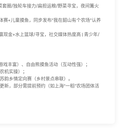
| 蔬菜套圈/独轮车接力/扁担运粮/野菜寻宝，夜间篝火
秧团体赛+儿童摸鱼，同步发布“我在韶山有个农场”认养
鱼赢现金+水上篮球/寻宝，社交媒体热度高 | 青少年/
（游戏丰富）、自由熊摸鱼活动（互动性强）；
农机实操）；
苏韵乡情定向赛（乡村景点串联）。
更新，部分需提前预约（如上海“一稻”农场团体活