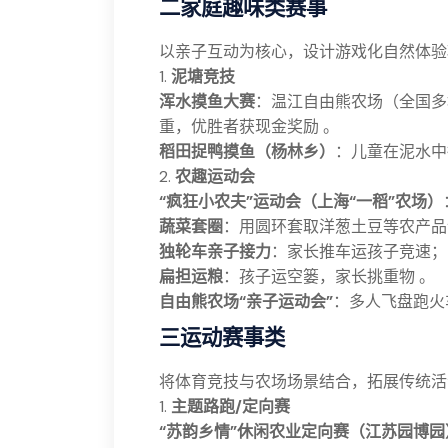
二家庭趣味类赛事
以亲子互动为核心，设计游戏化自然体验
1.
泥塘竞技
浑水摸鱼大赛
：温江自由熊农场（全国多
重，优胜者获现金奖励 。
稻田捉鸭摸鱼（杨林乡）
：儿童在泥水中
2.
农趣运动会
“疯狂小农夫”运动会（上海“一稻”农场）
蔬菜套圈
：用圆环套取洋葱土豆等农产品
独轮车亲子接力
：家长推车运孩子竞速；
扁担运粮
：孩子运空篓，家长挑重物 。
自由熊农场“亲子运动会”
：多人飞盘跑火
三运动赛事类
将体育竞技与农场场景结合，拓展传统活
1.
主题路跑/定向赛
“苏韵乡情”休闲农业定向赛（江苏园博园