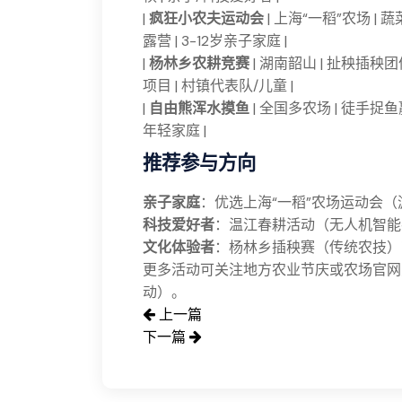
|
疯狂小农夫运动会
| 上海“一稻”农场 
露营 | 3-12岁亲子家庭 |
|
杨林乡农耕竞赛
| 湖南韶山 | 扯秧插
项目 | 村镇代表队/儿童 |
|
自由熊浑水摸鱼
| 全国多农场 | 徒手捉
年轻家庭 |
推荐参与方向
亲子家庭
：优选上海“一稻”农场运动会
科技爱好者
：温江春耕活动（无人机智能
文化体验者
：杨林乡插秧赛（传统农技）
更多活动可关注地方农业节庆或农场官网
动）。
上一篇
下一篇