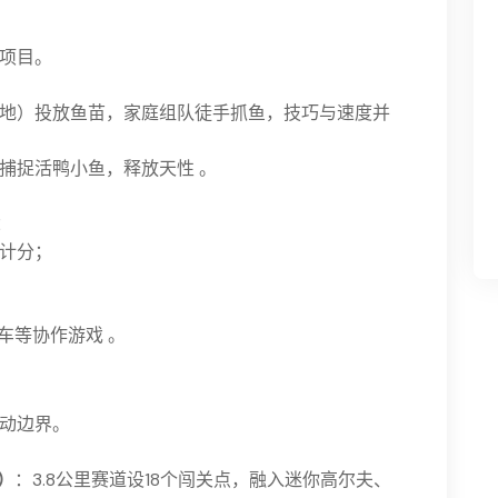
项目。
地）投放鱼苗，家庭组队徒手抓鱼，技巧与速度并
捕捉活鸭小鱼，释放天性 。
：
计分；
车等协作游戏 。
动边界。
）
：3.8公里赛道设18个闯关点，融入迷你高尔夫、