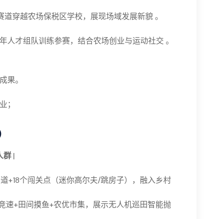
赛道穿越农场保税区学校，展现场域发展新貌 。
年人才组队训练参赛，结合农场创业与运动社交 。
成果。
业；
）
人群
|
公里赛道+18个闯关点（迷你高尔夫/跳房子），融入乡村
人机竞速+田间摸鱼+农优市集，展示无人机巡田智能抛