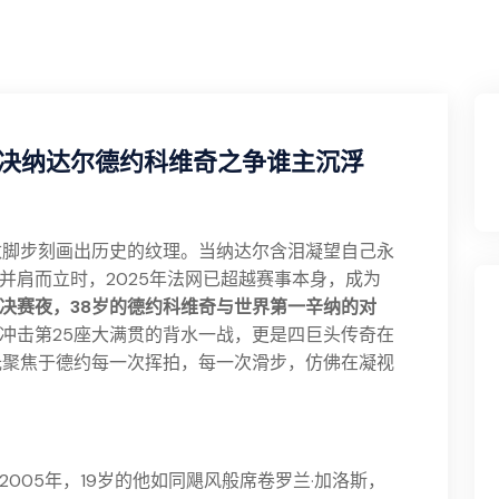
决纳达尔德约科维奇之争谁主沉浮
数脚步刻画出历史的纹理。当纳达尔含泪凝望自己永
并肩而立时，2025年法网已超越赛事本身，成为
决赛夜，38岁的德约科维奇与世界第一辛纳的对
冲击第25座大满贯的背水一战，更是四巨头传奇在
光聚焦于德约每一次挥拍，每一次滑步，仿佛在凝视
005年，19岁的他如同飓风般席卷罗兰·加洛斯，