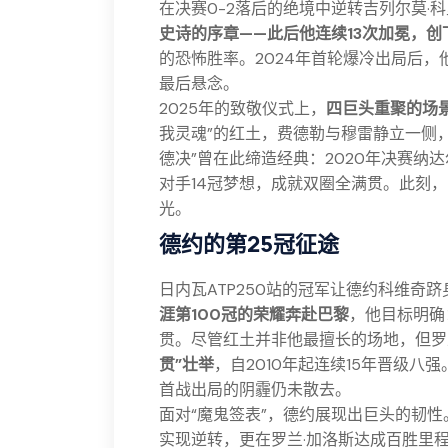
在决赛0-2落后的绝境中逆转吉列尔莫
史诗的序章——此后他连续13次加冕，创下
的恐怖胜率。2024年首轮爆冷出局后，
最后悬念。
2025年的致敬仪式上，
四巨头重聚的场
我灵魂”的红土，费德勒与穆雷静立一侧
德决”曾在此缔造经典：2020年决赛纳达
对手14冠梦想，成就双圈全满贯。此刻
光。
德约的第25冠征途
日内瓦ATP250站的冠军让德约科维奇
涯第100冠的荣耀奔赴巴黎
，他目标明确
贯。尽管红土并非他最擅长的场地，但罗
贯”壮举
，自2010年起连续15年晋级
首战出局的阴霾仍未散去。
面对“魔鬼签表”，德约展现出巨头的韧性
实现逆转，更在罗兰·加洛斯达成百胜里