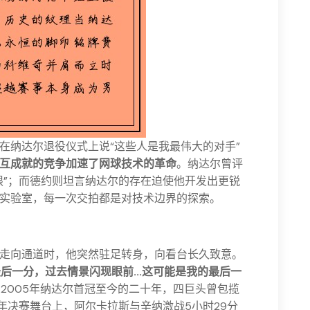
在纳达尔退役仪式上说“这些人是我最伟大的对手”
互成就的竞争加速了网球技术的革命
。纳达尔曾评
限”；而德约则坦言纳达尔的存在迫使他开发出更锐
实验室，每一次交拍都是对技术边界的探索。
走向通道时，他突然驻足转身，向看台长久致意。
后一分，过去情景闪现眼前...这可能是我的最后一
2005年纳达尔首冠至今的二十年，四巨头曾包揽
025年决赛舞台上，阿尔卡拉斯与辛纳激战5小时29分