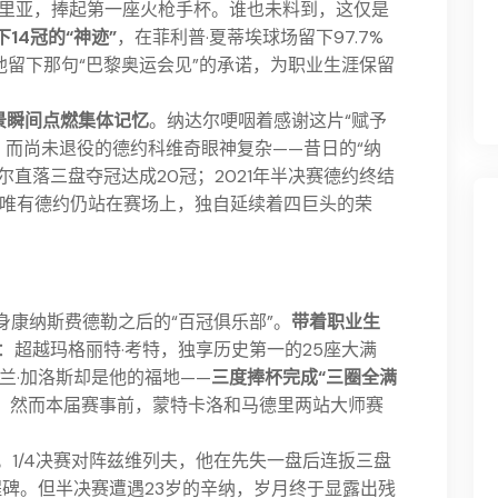
·科里亚，捧起第一座火枪手杯。谁也未料到，这仅是
14冠的“神迹”
，在菲利普·夏蒂埃球场留下97.7%
他留下那句“巴黎奥运会见”的承诺，为职业生涯保留
景瞬间点燃集体记忆
。纳达尔哽咽着感谢这片“赋予
，而尚未退役的德约科维奇眼神复杂——昔日的“纳
尔直落三盘夺冠达成20冠；2021年半决赛德约终结
，唯有德约仍站在赛场上，独自延续着四巨头的荣
跻身康纳斯费德勒之后的“百冠俱乐部”。
带着职业生
：超越玛格丽特·考特，独享历史第一的25座大满
兰·加洛斯却是他的福地——
三度捧杯完成“三圈全满
八强。然而本届赛事前，蒙特卡洛和马德里两站大师赛
。1/4决赛对阵兹维列夫，他在先失一盘后连扳三盘
程碑。但半决赛遭遇23岁的辛纳，岁月终于显露出残