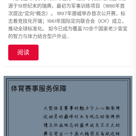
源于19世纪末的瑞典，最初为军事训练项目（1886年首
次提出“定向”概念）。 1897年挪威举办首次公开赛，标
志着竞技化开端；1961年国际定向联合会（IOF）成立，
推动全球标准化。 如今已成为覆盖70余个国家老少皆宜
的智力与体力结合型户外运...
阅读