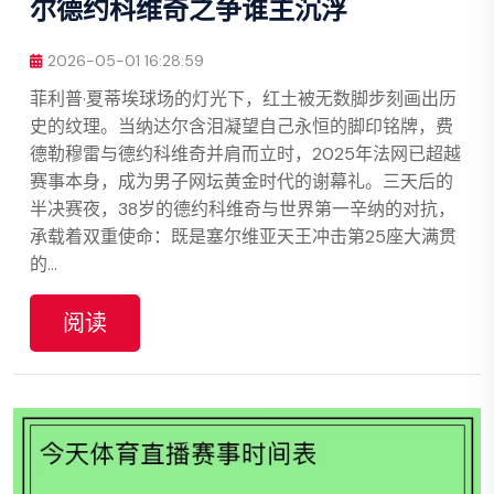
尔德约科维奇之争谁主沉浮
2026-05-01 16:28:59
菲利普·夏蒂埃球场的灯光下，红土被无数脚步刻画出历
史的纹理。当纳达尔含泪凝望自己永恒的脚印铭牌，费
德勒穆雷与德约科维奇并肩而立时，2025年法网已超越
赛事本身，成为男子网坛黄金时代的谢幕礼。三天后的
半决赛夜，38岁的德约科维奇与世界第一辛纳的对抗，
承载着双重使命：既是塞尔维亚天王冲击第25座大满贯
的...
阅读