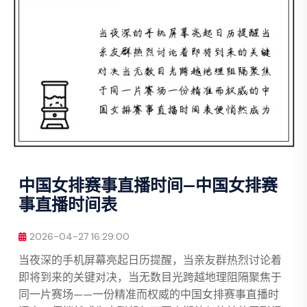
中国女排赛事直播时间—中国女排赛
事直播时间表
2026-04-27 16:29:00
当夜深的手机屏幕亮起日历提醒，当亲友群热烈讨论着
即将到来的关键对决，当无数目光跨越地理阻隔聚焦于
同一片赛场——一份精准而权威的中国女排赛事直播时