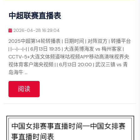
中超联赛直播表
2026-04-28 16:29:04
2025中超第14轮转播表 | 日期时间 | 对阵双方 | 转播平台
| |--|--|-| | 6月13日 19:35 | 大连英博海发 vs 梅州客家 |
CCTV-5+大连文体频道咪咕视频APP移动高清咪视界央
视体育客户端央视频 | | 6月13日 20:00 | 武汉三镇 vs 青
岛海牛 ...
阅读